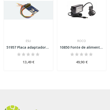
ESU
ROCO
51957 Placa adaptadora 21MTC para 8 saídas...
10850 Fonte de alimentação para z21® de iniciação
13,49 €
49,90 €