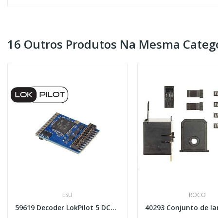
16 Outros Produtos Na Mesma Catego
ESU
ROCO
59619 Decoder LokPilot 5 DCC/MM/SX/M4 21MTC...