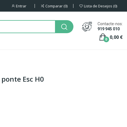
Entrar
Comparar
0
Lista de Desejos
0
Contacte-nos:
919 945 010
0,00 €
0
a ponte Esc H0