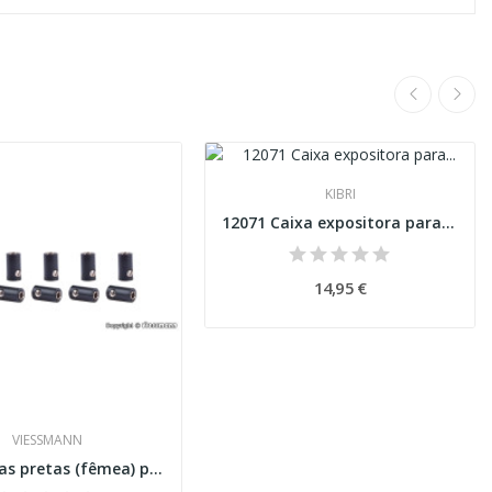
KIBRI
12071 Caixa expositora para colecionadores com...
14,95 €
VIESSMANN
6886 Fichas pretas (fêmea) para conexão, 10 peças