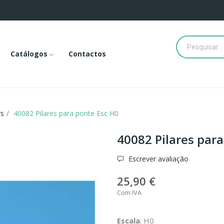
Catálogos
Contactos
rs
40082 Pilares para ponte Esc H0
40082 Pilares par
Escrever avaliação
25,90 €
Com IVA
Escala
: H0