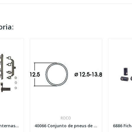
ria:
ROCO
40293 Conjunto de lanternas Esc H0
40066 Conjunto de pneus de tração DC