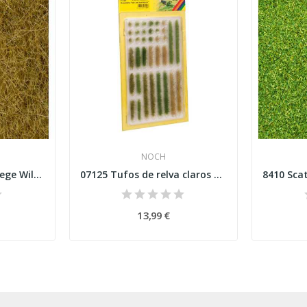
NOCH
7101 Erva selvagem bege Wild Grass beige
07125 Tufos de relva claros e escuros
13,99 €