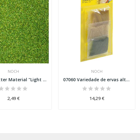
NOCH
NOCH
8410 Scatter Material "Light Green"
07060 Variedade de ervas altas
2,49 €
14,29 €