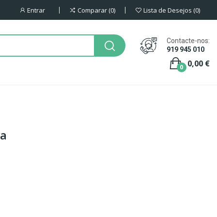
Entrar
Comparar
0
Lista de Desejos
0
Contacte-nos:
919 945 010
0,00 €
0
va