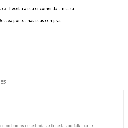
ora
Receba a sua encomenda em casa
Receba pontos nas suas compras
ES
omo bordas de estradas e florestas perfeitamente.