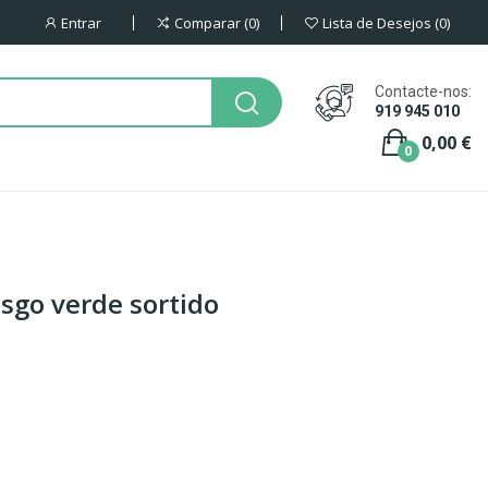
Entrar
Comparar
0
Lista de Desejos
0
Contacte-nos:
919 945 010
0,00 €
0
sgo verde sortido