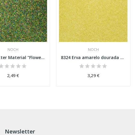
NOCH
NOCH
8400 Scatter Material "Flower Meadow"
8324 Erva amarelo dourada Scatter Grass...
2,49 €
3,29 €
Newsletter