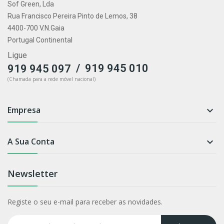
Sof Green, Lda
Rua Francisco Pereira Pinto de Lemos, 38
4400-700 V.N.Gaia
Portugal Continental
Ligue
/
919 945 010
919 945 097
(Chamada para a rede móvel nacional)
Empresa

A Sua Conta

Newsletter
Registe o seu e-mail para receber as novidades.