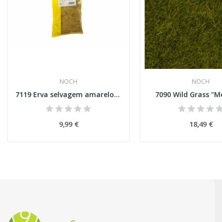
NOCH
NOCH
7119 Erva selvagem amarelo dourado Wild Grass
7090 Wild Grass "
9,99 €
18,49 €