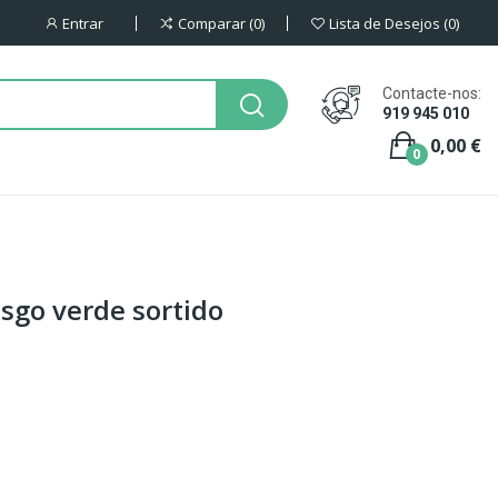
Entrar
Comparar
0
Lista de Desejos
0
Contacte-nos:
919 945 010
0,00 €
0
sgo verde sortido