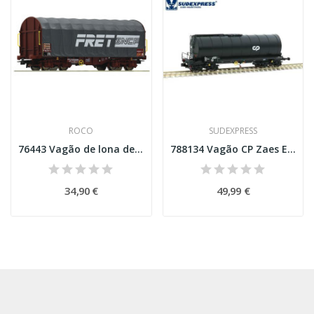
ROCO
SUDEXPRESS
76443 Vagão de lona deslizante, SNCF Esc H0
788134 Vagão CP Zaes Esc H0
34,90 €
49,99 €